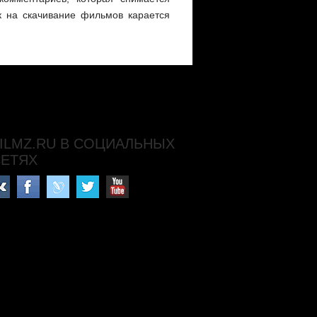
к на скачивание фильмов карается
ILMZ.RU В СОЦИАЛЬНЫХ
СЕТЯХ