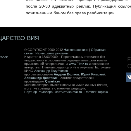
после 20-30 адекватных реплик. Публикация ссыло
пожизненным баном без права реабилитации.
ЦАРСТВО ВИЯ
© COPYRIGHT 2000-2012
Настоящее кино
|
Обратная
связь
|
Размещение рекламы
Издается с 13/03/2000 :: Перепечатка материалов без
ebook
F
уведомления и разрешения редакции возможна только
при активной гиперссылке на
www.Filmz.ru
и сохранении
авторства | Главный редактор on-line журнала Настоящее
КИНО
Александр Голубчиков
программирование
Андрей Волков
,
Юрий Римский
,
Александр Десятник
| Хостинг предоставлен
провайдером
Qwarta.ru
Мнения авторов, высказываемые ими в личных блогах,
могут не совпадать с мнением редакции.
Партнер Рамблера
|
статистика mail.ru
|
Rambler Top100