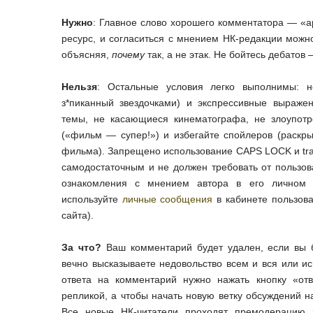
Нужно
: Главное слово хорошего комментатора — «ар
ресурс, и согласиться с мнением НК-редакции можно
объясняя,
почему
так, а не этак. Не бойтесь дебатов
Нельзя
: Остальные условия легко выполнимы: н
з*пиканный звездочками) и экспрессивные выраже
темы, не касающиеся кинематографа, не злоупот
(«фильм — супер!») и избегайте спойлеров (раскр
фильма). Запрещено использование CAPS LOCK и tras
самодостаточным и не должен требовать от пользов
ознакомления с мнением автора в его личном 
используйте
личные сообщения
в кабинете пользова
сайта).
За что?
Ваш комментарий будет удален, если вы б
вечно высказываете недовольство всем и вся или ис
ответа на комментарий нужно нажать кнопку «отв
репликой, а чтобы начать новую ветку обсуждений 
Все новые НК-читатели проходят премодерацию к