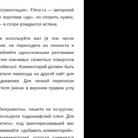
гументация». Filmz.ru — авторский
 коротким «да», но спорить нужно,
 — в споре рождается истина.
е используйте мат (в том числе
ния, не переходите на личности и
ребляйте односложными репликами
ытия ключевых сюжетных поворотов
literacii. Комментарий должен быть
ателя перехода на другой сайт для
дневнике. Для личной переписки
теля (меню в верхнем правом углу
езграмотны, пишете не по-русски,
пользуете падонкафский сленг. Для
етить» под заинтересовавшей вас
нажимайте «добавить комментарий».
омментариев, которая снимается