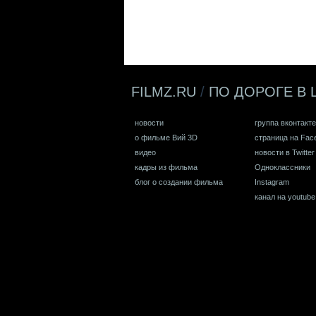
FILMZ.RU
/
ПО ДОРОГЕ В 
новости
группа вконтакте
о фильме Вий 3D
страница на Fac
видео
новости в Twitter
кадры из фильма
Одноклассники
блог о создании фильма
Instagram
канал на youtube