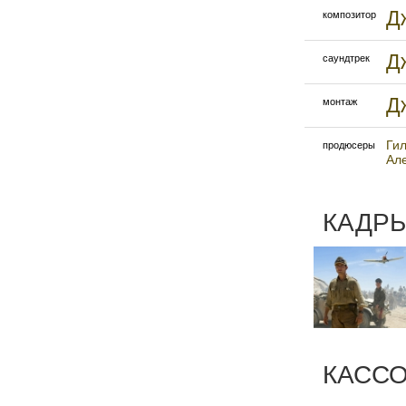
Д
композитор
Д
саундтрек
Д
монтаж
Ги
продюсеры
Ал
КАДРЫ
КАСС