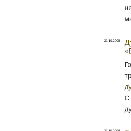
н
м
Д
31.10.2008
«
Г
т
д
С
д
31.10.2008