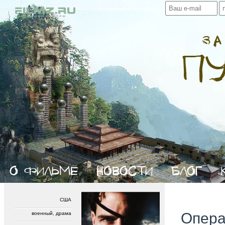
Войти в свой профиль:
США
Опер
военный, драма