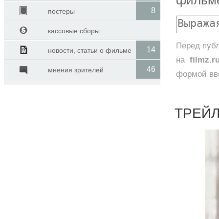
8
постеры
кассовые сборы
Перед публ
14
новости, статьи о фильме
на
filmz.r
46
мнения зрителей
формой вве
ТРЕЙЛ