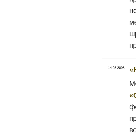
н
м
ш
п
«
14.08.2008
M
«
ф
п
в