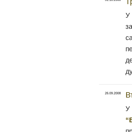
Т
У
з
с
п
д
д
В
26.09.2008
У
“
п