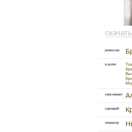
скачат
Б
режиссер
То
в ролях
Кр
Ви
Кр
Мо
А
озвучивают
К
сценарий
Н
оператор