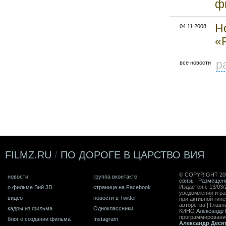
ф
Н
04.11.2008
«
р
все новости
FILMZ.RU
/
ПО ДОРОГЕ В ЦАРСТВО ВИЯ
© COPYRIGHT 20
новости
группа вконтакте
связь
|
Размещен
Издается с 13/03/
о фильме Вий 3D
страница на Facebook
уведомления и ра
видео
новости в Twitter
при активной гип
авторства | Главн
кадры из фильма
Одноклассники
КИНО
Александр 
программирован
блог о создании фильма
Instagram
Александр Деся