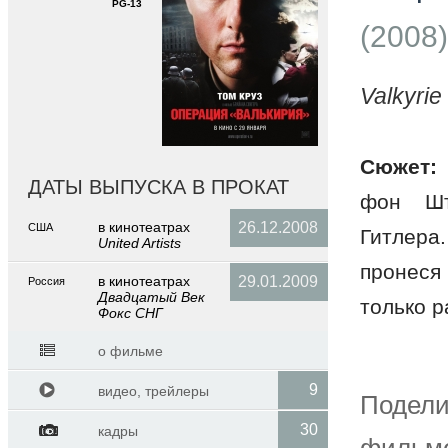
PG-13
(2008)
Valkyrie
Сюжет:
ДАТЫ ВЫПУСКА В ПРОКАТ
фон Шт
в кинотеатраx
26.12.2008
США
Гитлера
United Artists
пронеся
в кинотеатраx
29.01.2009
Россия
Двадцатый Век
только 
Фокс СНГ
о фильме
9
видео, трейлеры
Поде
30
кадры
фильм